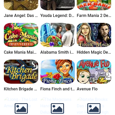
Jane Angel: Das R&#228;tsel der Templer
Youda Legend: Der goldene Paradiesvogel
Farm Mania 2 Deluxe
Cake Mania Main Street Deluxe
Alabama Smith in the Quest of Fate Deluxe
Hidden Magic Deluxe
Kitchen Brigade Deluxe
Fiona Finch and the Finest Flowers Deluxe
Avenue Flo