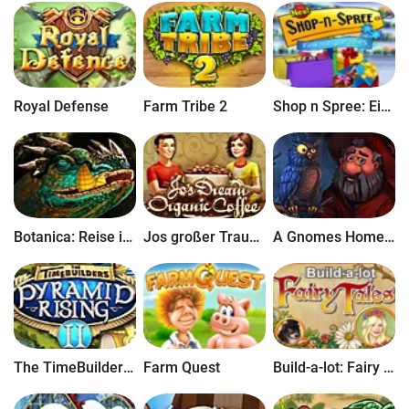
Royal Defense
Farm Tribe 2
Shop n Spree: Einkaufsparadies
Botanica: Reise ins Unbekannte Sammleredition
Jos großer Traum: Mein eigenes Cafe
A Gnomes Home: Der Kristall des Lebens
The TimeBuilders: Pyramid Rising 2
Farm Quest
Build-a-lot: Fairy Tales