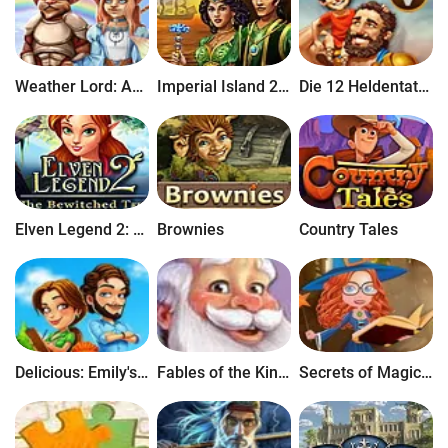
Weather Lord: Auf der Spur der Prinzessin
Imperial Island 2: The Search for New Land
Die 12 Heldentaten des Herkules V: Die Kinder Griechenlands
Elven Legend 2: The Bewitched Tree
Brownies
Country Tales
Delicious: Emily's Moms vs Dads
Fables of the Kingdom II
Secrets of Magic 3: Happy Halloween