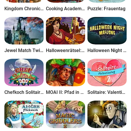
Kingdom Chronicles Sammleredition
Cooking Academy 2
Puzzle: Frauentag
Jewel Match Twilight
Halloweenrätsel: Nonogramme
Halloween Night Mahjong
Chefkoch Solitaire: USA
MOAI II: Pfad in eine andere Welt
Solitaire: Valentinstag 2