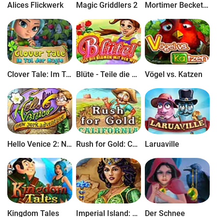
Alices Flickwerk
Magic Griddlers 2
Mortimer Beckett and the Secrets of Spooky Manor
Clover Tale: Im Tal der Magie
Blüte - Teile die Blumen mit der Welt
Vögel vs. Katzen
Hello Venice 2: New York Adventure
Rush for Gold: California
Laruaville
Kingdom Tales
Imperial Island: Ursprung eines Imperiums
Der Schnee