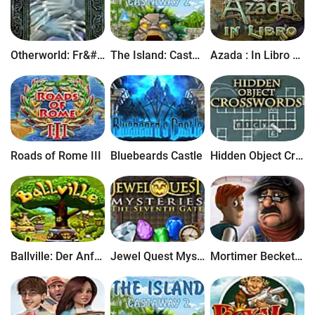
Otherworld: Fr&#252;hling der Schatten Sammleredition
The Island: Castaway 2
Azada : In Libro Sammleredition
Roads of Rome III
Bluebeards Castle
Hidden Object Crosswords
Ballville: Der Anfang
Jewel Quest Mysteries: The Seventh Gate
Mortimer Beckett and the Crimson Thief Deluxe