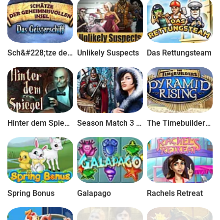
Sch&#228;tze der geheimnisvollen Insel: Das Geisterschiff
Unlikely Suspects
Das Rettungsteam
Hinter dem Spiegel
Season Match 3 - Der Fluch der Kr&#228;he
The Timebuilders: Pyramid Rising
Spring Bonus
Galapago
Rachels Retreat