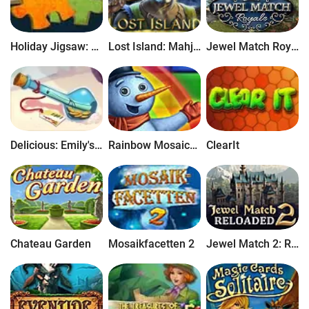
Holiday Jigsaw: Halloween 4
Lost Island: Mahjong Adventure
Jewel Match Royale
Delicious: Emily's Message in a Bottle
Rainbow Mosaics: Lichterketten
ClearIt
Chateau Garden
Mosaikfacetten 2
Jewel Match 2: Reloaded