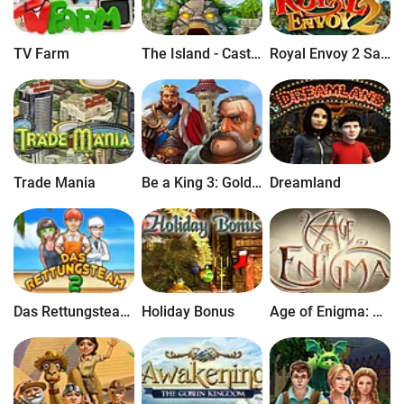
TV Farm
The Island - Castaway 2 Deluxe
Royal Envoy 2 Sammleredition
Trade Mania
Be a King 3: Golden Empire
Dreamland
Das Rettungsteam 2
Holiday Bonus
Age of Enigma: Das Geheimnis des sechsten Geistes