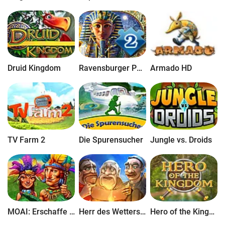
Druid Kingdom
Ravensburger Puzzle II
Armado HD
TV Farm 2
Die Spurensucher
Jungle vs. Droids
MOAI: Erschaffe deinen Traum
Herr des Wetters: Die verborgene Welt
Hero of the Kingdom