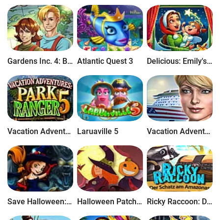
Gardens Inc. 4: Blooming Stars
Atlantic Quest 3
Delicious: Emily's Christmas Carol
Vacation Adventures: Park Ranger 5
Laruaville 5
Vacation Adventures: Cruise Director 3
Save Halloween: Die Stadt der Hexen
Halloween Patchworks: Trick or Treat
Ricky Raccoon: Der Schatz am Amazonas