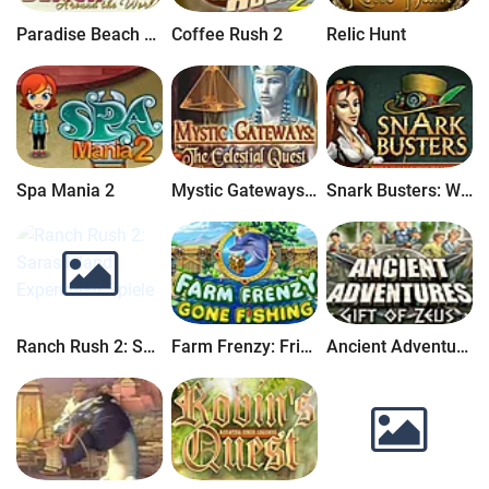
Paradise Beach 2: Around the World
Coffee Rush 2
Relic Hunt
Spa Mania 2
Mystic Gateways: Jagd nach den Sternen
Snark Busters: Willkommen im Club
Ranch Rush 2: Saras Island Experiment
Farm Frenzy: Frische Fische
Ancient Adventures: Das Geschenk des Zeus