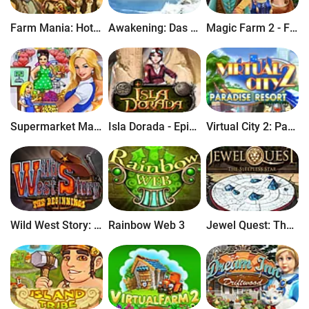
Farm Mania: Hot Vacation
Awakening: Das K&#246;nigreich der Kobolde Sammleredition
Magic Farm 2 - Feenland
Supermarket Management 2
Isla Dorada - Episode 1: Die D&#252;nen von Ephranis
Virtual City 2: Paradise Resort
Wild West Story: The Beginning
Rainbow Web 3
Jewel Quest: The Sleepless Star