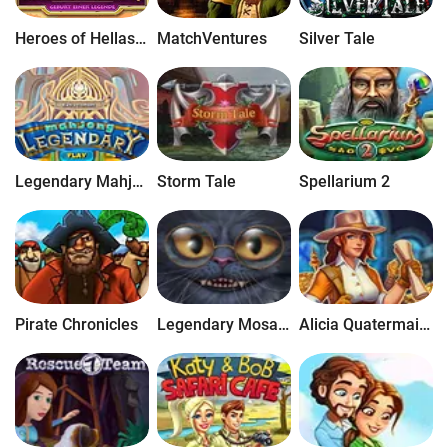
Arcaden sind typische Geschicklichkeitsspiele für die Kleinsten dank
Heroes of Hellas 4: Geburt einer Legende
MatchVentures
Silver Tale
leuchtenden Farben und einfachen Regeln. Lade Kinderspiele herunter
und spiele mit deinen Kleinen zusammen, denn was kann schon
angenehmer sein, als ein Spielabend im warmen Familienkreis?
Legendary Mahjong
Storm Tale
Spellarium 2
Pirate Chronicles
Legendary Mosaics 2: The Stolen Freedom
Alicia Quatermain and The Stone of Fate