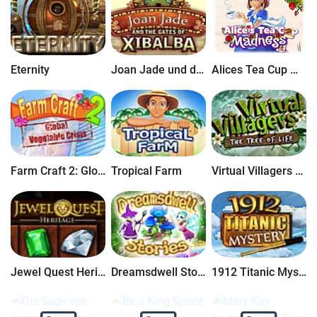
Eternity
Joan Jade und die Tore von Xibalba
Alices Tea Cup Madness
Farm Craft 2: Global Vegetable Crisis
Tropical Farm
Virtual Villagers 4 - The Tree of Life
Jewel Quest Heritage
Dreamsdwell Stories Deluxe
1912 Titanic Mystery Deluxe