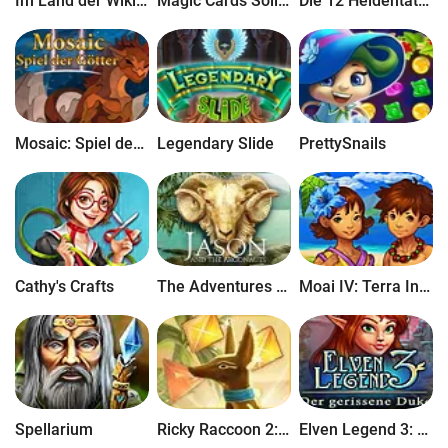
Im Land der Wikinger II
Magic Cards Solitaire 2: Die Quelle des Lebens
Die 12 Heldentaten des Herkules VI: Wettstreit um den Olymp
Mosaic: Spiel der Götter II
Legendary Slide
PrettySnails
Cathy's Crafts
The Adventures of Jason and the Argonauts
Moai IV: Terra Incognita
Spellarium
Ricky Raccoon 2: Abenteuer in Ägypten
Elven Legend 3: Der gerissene Duke