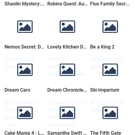
Shaolin Mystery: Der Jadedrachenstab
Robins Quest: Aufstieg einer Legende
Flux Family Secrets: The Rabbit Hole Sammleredition
Nemos Secret: Die Nautilus
Lovely Kitchen Deluxe
Be a King 2
Dream Cars
Dream Chronicles: The Book of Air
Ski-Imperium
Cake Mania 4 - Lights, Camera, Action Deluxe
Samantha Swift and the Mystery from Atlantis Deluxe
The Fifth Gate