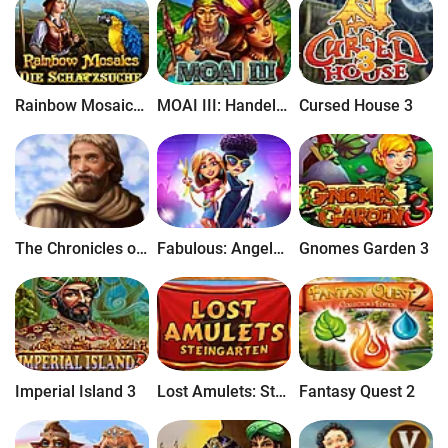
Rainbow Mosaics: Die Schatzsuche
MOAI III: Handelsmission
Cursed House 3
The Chronicles of Noah's Ark
Fabulous: Angela's Fashion Fever
Gnomes Garden 3
Imperial Island 3
Lost Amulets: Steingarten
Fantasy Quest 2