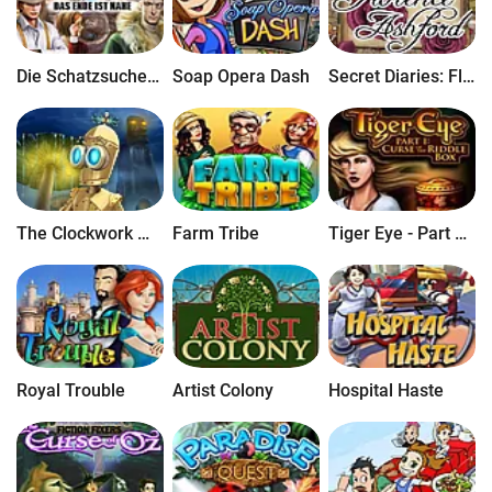
Die Schatzsucher 4: Das Ende ist Nahe Sammleredition
Soap Opera Dash
Secret Diaries: Florence Ashford
The Clockwork Man: The Hidden World
Farm Tribe
Tiger Eye - Part 1: Der Fluch der R&#228;tselbox
Royal Trouble
Artist Colony
Hospital Haste