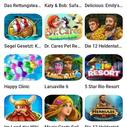
Das Rettungsteam 7
Katy & Bob: Safari Café
Delicious: Emily's Miracle of Life
Segel Gesetzt: Karibik
Dr. Cares Pet Rescue 911
Die 12 Heldentaten des Herkules VII: Das Goldene Vlies
Happy Clinic
Laruaville 6
5 Star Rio Resort