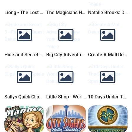
Liong - The Lost Amulets
The Magicians Handbook II Deluxe
Natalie Brooks: Das Geheimnis von Hillcrest High
Hide and Secret 3 - Pharaohs Quest Deluxe
Big City Adventure - New York City Deluxe
Create A Mall Deluxe
Sallys Quick Clips Deluxe
Little Shop - World Traveler Deluxe
10 Days Under The Sea Deluxe