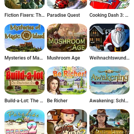
Fiction Fixers: The Curse of OZ
Paradise Quest
Cooking Dash 3: Thrills and Spills
Mysteries of Magic Island
Mushroom Age
Weihnachtswunderland
Build-a-Lot: The Elizabethan Era
Be Richer
Awakening: Schloss ohne Tr&#228;ume