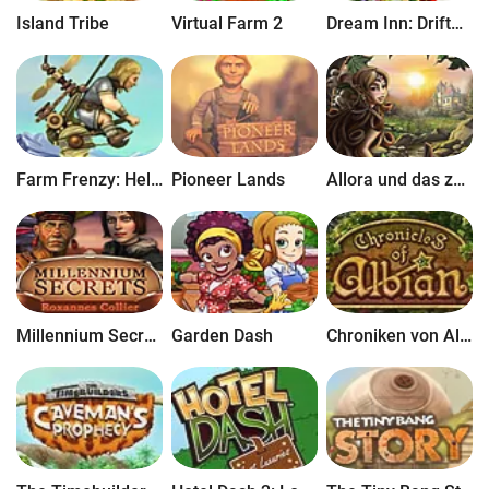
Island Tribe
Virtual Farm 2
Dream Inn: Driftwood
Farm Frenzy: Helden der Wikinger
Pioneer Lands
Allora und das zerbrochene Portal
Millennium Secrets: Roxannes Collier
Garden Dash
Chroniken von Albian: Die magische Versammlung