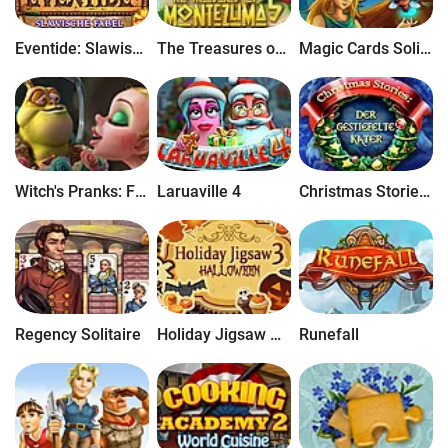
Eventide: Slawische Fabel
The Treasures of Montezuma 5
Magic Cards Solitaire
Witch's Pranks: Frog's Fortune
Laruaville 4
Christmas Stories: Der Gestiefelte Kater
Regency Solitaire
Holiday Jigsaw Halloween 3
Runefall