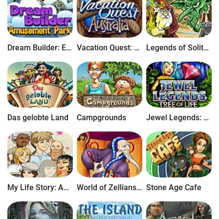
Dream Builder: Erlebnispark
Vacation Quest: Australia
Legends of Solitaire: Die verlorenen Karten
Das gelobte Land
Campgrounds
Jewel Legends: Tree of Life
My Life Story: Abenteuer
World of Zellians: Kingdom Builder
Stone Age Cafe