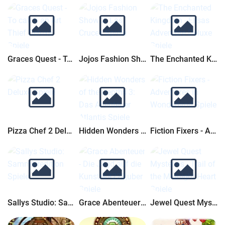
Graces Quest - To catch an Art Thief Deluxe
Jojos Fashion Show 2: Las Cruces
The Enchanted Kingdom - Elisas Adventure Deluxe
Pizza Chef 2 Deluxe
Hidden Wonders of the Depths 3: Das Abenteuer Atlantis
Fiction Fixers - Adventures in Wonderland
Sallys Studio: Sammleredition
Grace Abenteuer - Die Jagd auf die Kunstr&#228;uber
Jewel Quest Mysteries - Trail of the Midnight Heart