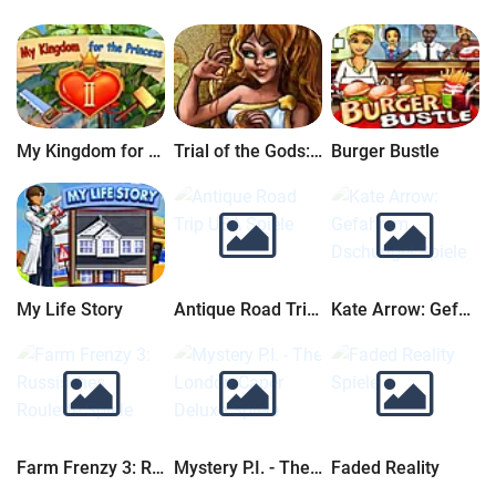
My Kingdom for the Princess 2
Trial of the Gods: Ariadnes Odyssee
Burger Bustle
My Life Story
Antique Road Trip USA
Kate Arrow: Gefahr im Dschungel
Farm Frenzy 3: Russisches Roulette
Mystery P.I. - The London Caper Deluxe
Faded Reality