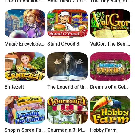
The Timebuilders: Cavemans Prophecy
Hotel Dash 2: Lost Luxuries
The Tiny Bang Story
Magic Encyclopedia: Illusionen
Stand OFood 3
ValGor: The Beginning
Erntezeit
The Legend of the Golden Tome
Dreams of a Geisha
Shop-n-Spree-Familienimperium
Gourmania 3: Mein Zoo
Hobby Farm