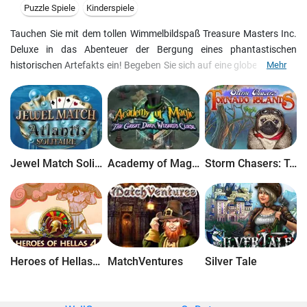
Puzzle Spiele
Kinderspiele
Tauchen Sie mit dem tollen Wimmelbildspaß Treasure Masters Inc.
Deluxe in das Abenteuer der Bergung eines phantastischen
historischen Artefakts ein! Begeben Sie sich auf eine globetrottende
Mehr
Reise zusammen mit Gordon Jones und finden Sie ein erstaunliches
Artefakt auf! Aber wird Gordon kein einziger Schatzjager, seine
Gegner werden seine Pläne zu stören versuchen. In diesem
abenteuersvollem Spiel werden Sie verschiedene originelle Puzzles
auflösen, und viele Wagnisse antreffen. Geniessen Sie
entspannende Mini-Spiele und Fabelführung des Spiels Treasure
Jewel Match Solitaire Atlantis
Academy of Magic: The Great Dark Wizard's Curse
Storm Chasers: Tornado Islands
Masters.
Heroes of Hellas 4: Geburt einer Legende
MatchVentures
Silver Tale