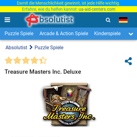
Damit die Menschlichkeit gewinnt, ist jede Hilfe wichtig.
Erfahre, wie du helfen kannst:
ua-aid-centers.com
Puzzle Spiele
Arcade & Action Spiele
Kinderspiele
3-Ge
Absolutist
Puzzle Spiele
Treasure Masters Inc. Deluxe