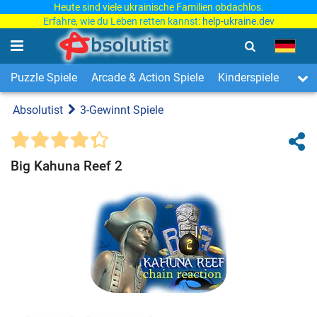
Heute sind viele ukrainische Familien obdachlos.
Erfahre, wie du Leben retten kannst:
help-ukraine.dev
Puzzle Spiele
Arcade & Action Spiele
Kinderspiele
3-Ge
Absolutist
3-Gewinnt Spiele
Big Kahuna Reef 2