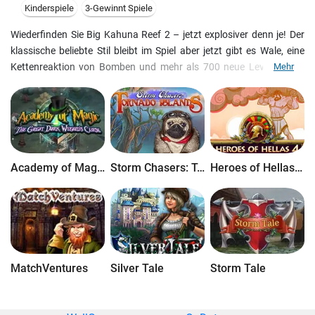
Kinderspiele
3-Gewinnt Spiele
Wiederfinden Sie Big Kahuna Reef 2 – jetzt explosiver denn je! Der
klassische beliebte Stil bleibt im Spiel aber jetzt gibt es Wale, eine
Kettenreaktion von Bomben und mehr als 700 neue Levels dazu!
Mehr
Haben sie ein Aquarium? Dann müssen unsere 40 Meerestiere für
Sie interessant sein! Geben Sie einen Bildschirmschoner und
verbesserten Leveleditor zu und ein perfekter Genuß ist fertig!
Academy of Magic: The Great Dark Wizard's Curse
Storm Chasers: Tornado Islands
Heroes of Hellas 4: Geburt einer Legende
MatchVentures
Silver Tale
Storm Tale