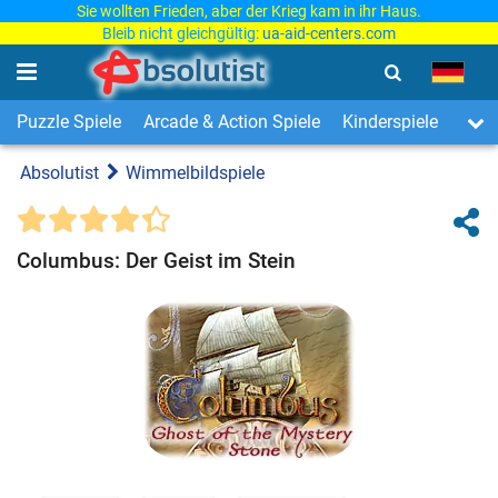
Sie wollten Frieden, aber der Krieg kam in ihr Haus.
Bleib nicht gleichgültig:
ua-aid-centers.com
Puzzle Spiele
Arcade & Action Spiele
Kinderspiele
3-Ge
Absolutist
Wimmelbildspiele
Columbus: Der Geist im Stein