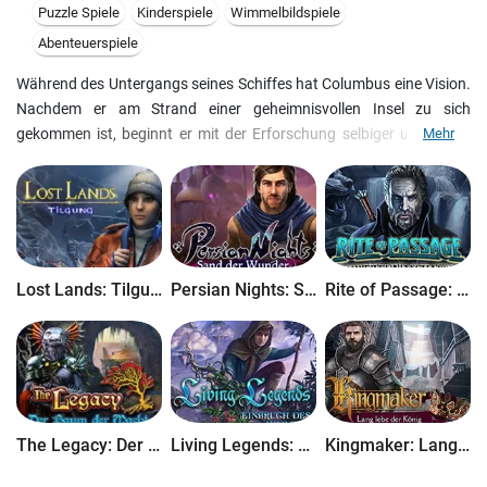
Puzzle Spiele
Kinderspiele
Wimmelbildspiele
Abenteuerspiele
Während des Untergangs seines Schiffes hat Columbus eine Vision.
Nachdem er am Strand einer geheimnisvollen Insel zu sich
gekommen ist, beginnt er mit der Erforschung selbiger und findet
Mehr
dabei uralte Schätze und verblüffende Rätsel, die es zu lösen gilt.
Finde wichtige Objekte, die Dir beim Spielen von Columbus - Der
Geist im Stein, einem spannenden Wimmelbild- Puzzle-
Abenteuerspiel, helfen.
Lost Lands: Tilgung
Persian Nights: Sand der Wunder
Rite of Passage: Schwert und Schatten
The Legacy: Der Baum der Macht
Living Legends: Einbruch des Himmels
Kingmaker: Lang lebe der König