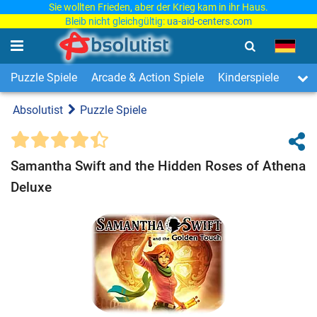
Sie wollten Frieden, aber der Krieg kam in ihr Haus.
Bleib nicht gleichgültig:
ua-aid-centers.com
Puzzle Spiele
Arcade & Action Spiele
Kinderspiele
3-Ge
Absolutist
Puzzle Spiele
Samantha Swift and the Hidden Roses of Athena
Deluxe