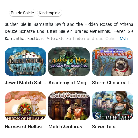
Puzzle Spiele
Kinderspiele
Suchen Sie in Samantha Swift and the Hidden Roses of Athena
Deluxe Schätze und lüften Sie ein uraltes Geheimnis. Helfen Sie
Samantha, kostbare Artefakte zu finden und das Geheimnis der
Mehr
Rosen von Athene aufzudecken. Mit jeder Menge geschickt
versteckter Objekte und phantastischer Vollbildgrafik bietet
Samantha Swift and the Hidden Roses of Athena Deluxe ein
überaus spannendes Abenteuer für Wimmelbild-Fans.
Jewel Match Solitaire Atlantis
Academy of Magic: The Great Dark Wizard's Curse
Storm Chasers: Tornado Islands
Heroes of Hellas 4: Geburt einer Legende
MatchVentures
Silver Tale