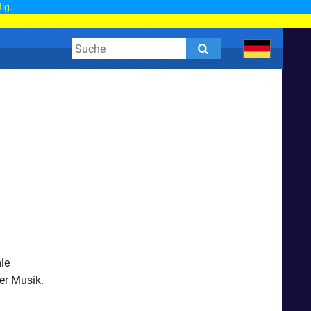
tig.
le
er Musik.