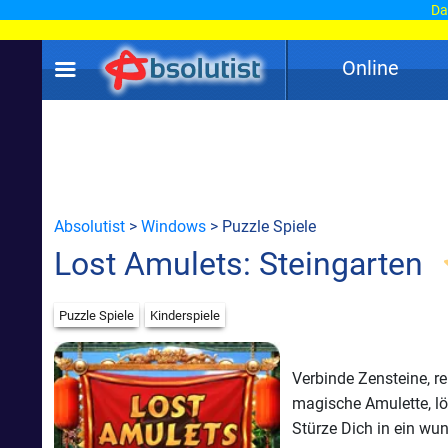
Dam
Online
Absolutist
>
Windows
> Puzzle Spiele
Lost Amulets: Steingarten
Puzzle Spiele
Kinderspiele
Verbinde Zensteine, r
magische Amulette, lö
Stürze Dich in ein wu