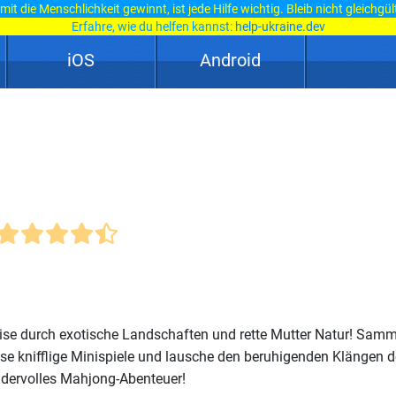
it die Menschlichkeit gewinnt, ist jede Hilfe wichtig. Bleib nicht gleichgül
Erfahre, wie du helfen kannst:
help-ukraine.dev
iOS
Android
eise durch exotische Landschaften und rette Mutter Natur! Samm
se knifflige Minispiele und lausche den beruhigenden Klängen d
ndervolles Mahjong-Abenteuer!