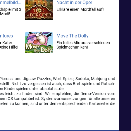
Bon Voyage: Wimmelbildspiel
Nacht in der Oper
hspiel mit 3
Erkläre einen Mordfall auf!
-Modi!
ntures
Move The Dolly
er Kater
Ein tolles Mix aus verschieden
eine Hilfe!
Spielmechaniken!
n: Picross- und Jigsaw-Puzzles, Wort-Spiele, Sudoku, Mahjong und
ellt. Nicht zu vergessen ist auch, dass Brettspiele und Rutsch-
n Kinderspielen unter absolutist.de.
 leicht zu finden sind. Wir empfehlen, die Demo-Version vom
Deinem OS kompatibel ist. Systemvoraussetzungen für alle unseren
ielen zu können, sind unter dem entsprechenden Karteireiter die