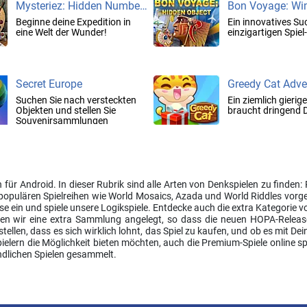
Mysteriez: Hidden Numbers
Beginne deine Expedition in
Ein innovatives Suc
eine Welt der Wunder!
einzigartigen Spiel
Secret Europe
Greedy Cat Adve
Suchen Sie nach versteckten
Ein ziemlich gierig
Objekten und stellen Sie
braucht dringend D
Souvenirsammlungen
zusammen
 für Android. In dieser Rubrik sind alle Arten von Denkspielen zu finde
opulären Spielreihen wie World Mosaics, Azada und World Riddles vorgest
e ein und spiele unsere Logikspiele. Entdecke auch die extra Kategorie vo
en wir eine extra Sammlung angelegt, so dass die neuen HOPA-Releases
ellen, dass es sich wirklich lohnt, das Spiel zu kaufen, und ob es mit 
ielern die Möglichkeit bieten möchten, auch die Premium-Spiele online sp
dlichen Spielen gesammelt.