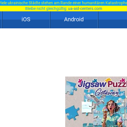
Viele ukrainische Städte stehen am Rande einer humanitären Katastrophe
Bleibe nicht gleichgültig:
ua-aid-centers.com
iOS
Android