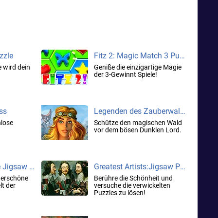
zzle
Fitz 2: Magic Match 3 Puzzle
e wird dein
Geniße die einzigartige Magie
der 3-Gewinnt Spiele!
ss
Legenden des Zauberwaldes
nlose
Schütze den magischen Wald
vor dem bösen Dunklen Lord.
Science Art: Free Jigsaw Puzzle HD
Greatest Artists:Jigsaw Puzzle
derschöne
Berühre die Schönheit und
t der
versuche die verwickelten
Puzzles zu lösen!