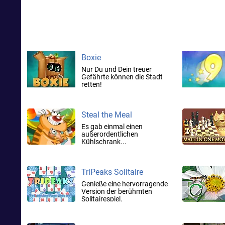
Boxie
Nur Du und Dein treuer
Gefährte können die Stadt
retten!
Steal the Meal
Es gab einmal einen
außerordentlichen
Kühlschrank...
TriPeaks Solitaire
Genieße eine hervorragende
Version der berühmten
Solitairespiel.