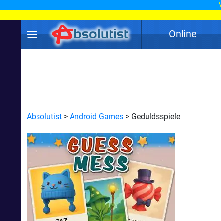
Online
Absolutist
>
Android Games
> Geduldsspiele