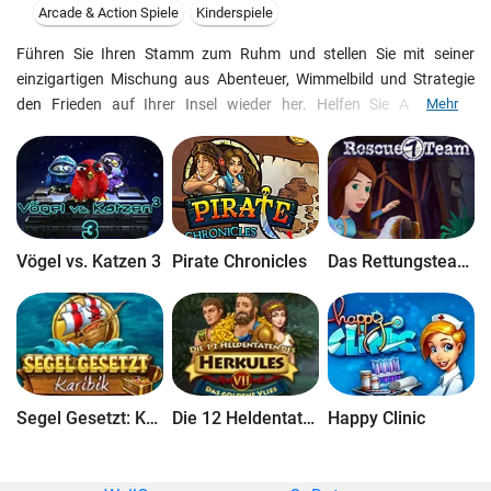
Arcade & Action Spiele
Kinderspiele
Führen Sie Ihren Stamm zum Ruhm und stellen Sie mit seiner
einzigartigen Mischung aus Abenteuer, Wimmelbild und Strategie
den Frieden auf Ihrer Insel wieder her. Helfen Sie Aruku, der
Mehr
Anführerin des Falkenstammens, dabei, ihr Volk zu Wohlstand zu
führen und Frieden in eine einst wunderbare Welt zu bringen.
Stürzen Sie sich noch heute in das atemberaubende Abenteuerspiel
Totem Tribe Deluxe! - 23 Schauplätze zu erkunden - mehr als 120
Aufgaben und Rätsel - mehrere Enden - eingebautes Tutorial
Vögel vs. Katzen 3
Pirate Chronicles
Das Rettungsteam 7
Segel Gesetzt: Karibik
Die 12 Heldentaten des Herkules VII: Das Goldene Vlies
Happy Clinic