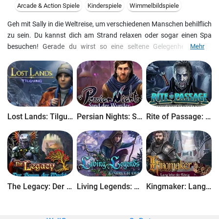
Arcade & Action Spiele
Kinderspiele
Wimmelbildspiele
Geh mit Sally in die Weltreise, um verschiedenen Manschen behilflich
zu sein. Du kannst dich am Strand relaxen oder sogar einen Spa
besuchen! Gerade du wirst so eine seltene Gelegenheit haben
Mehr
wircklich einer Menge Menschen zu helfen sich zu entspannen! Dies
ist eine besondere Samleredition aber mit früheren Zugriff.
Lost Lands: Tilgung
Persian Nights: Sand der Wunder
Rite of Passage: Schwert und Schatten
The Legacy: Der Baum der Macht
Living Legends: Einbruch des Himmels
Kingmaker: Lang lebe der König