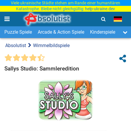
Viele ukrainische Städte stehen am Rande einer humanitären
Katastrophe. Bleibe nicht gleichgültig:
help-ukraine.dev
Puzzle Spiele
Arcade & Action Spiele
Kinderspiele
3-Ge
Absolutist
Wimmelbildspiele
Sallys Studio: Sammleredition