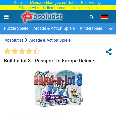
Damit die Menschlichkeit gewinnt, ist jede Hilfe wichtig.
Erfahre, wie du helfen kannst:
ua-aid-centers.com
Puzzle Spiele
Arcade & Action Spiele
Kinderspiele
3-Ge
Absolutist
Arcade & Action Spiele
Build-a-lot 3 - Passport to Europe Deluxe