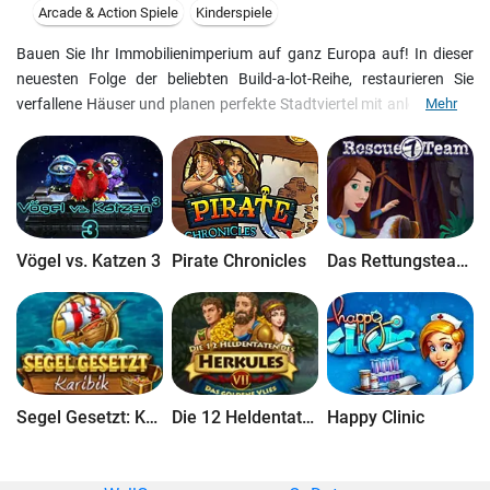
Arcade & Action Spiele
Kinderspiele
Bauen Sie Ihr Immobilienimperium auf ganz Europa auf! In dieser
neuesten Folge der beliebten Build-a-lot-Reihe, restaurieren Sie
verfallene Häuser und planen perfekte Stadtviertel mit anlockenden
Mehr
Wohnhäusern, städtischen Gebäuden und Wahrzeichen.
Schnappen Sie sich Bauhelm und Zeichenbrett, und los gehts!
Vögel vs. Katzen 3
Pirate Chronicles
Das Rettungsteam 7
Segel Gesetzt: Karibik
Die 12 Heldentaten des Herkules VII: Das Goldene Vlies
Happy Clinic