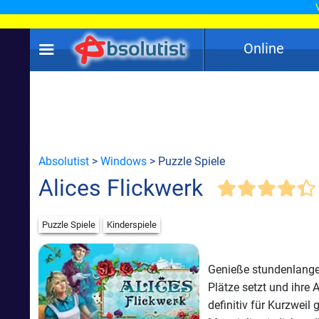
Online
Absolutist
>
Windows
> Puzzle Spiele
Alices Flickwerk
Puzzle Spiele
Kinderspiele
Genieße stundenlangen
Plätze setzt und ihre 
definitiv für Kurzwei