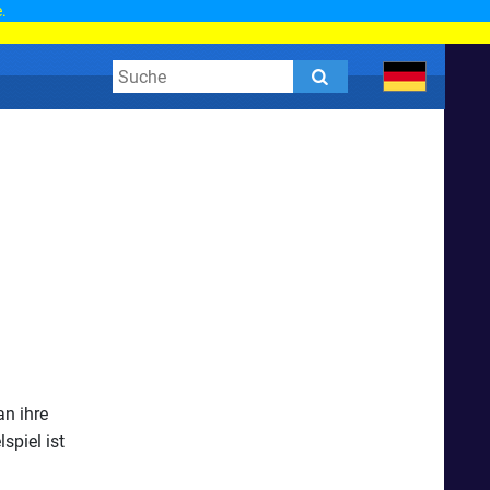
.
an ihre
spiel ist