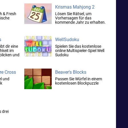
Krismas Mahjong 2
sh & Fresh
Lösen Sie Rätsel, um
mische
Vorhersagen für das
kommende Jahr zu erhalten.
s
WellSudoku
bt dir eine
Spielen Sie das kostenlose
hkeit im
online Multispieler-Spiel Well
blicken und
Sudoku
 Welt zu
re Cross
Beaver's Blocks
el und
Passen Sie Würfel in einem
ik
kostenlosen Blockpuzzle
 drei