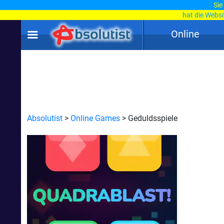
Sie
hat die Webs
Online
Absolutist
>
Online Games
> Geduldsspiele