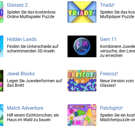
Glassez 2
Triadz!
Spielen Sie das kostenlose
Spielen Sie das ko
Online Multispieler Puzzle
Multiplayer Puzzle
Hidden Lands
Gem 11
Finden Sie Unterschiede auf
Kombiniere Juwel
schwimmenden 3D-Inseln
versuche, den Level
zu erreichen
Jewel Blocks
Frescoz!
Legen Sie Juwelenformen auf
Neue Version vom 
das Brett
Glassez!
Match Adventure
Patchgirlz!
Hilf einem Eichhörnchen, ein
Spielen Sie ein kos
Haus im Wald zu bauen
Mädchenpuzzle onl