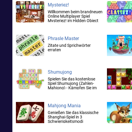
Mysteriez!
Willkommen beim brandneuen
Online Multiplayer Spiel
Mysteriez! im Hidden Object
Stil!
Phrasle Master
Zitate und Sprichwörter
erraten
Shumujong
Spielen Sie das kostenlose
Spiel Shumujong (Zahlen-
Mahjong) - Kämpfen Sie im
Multispieler-Modus
Mahjong Mania
Genießen Sie das klassische
Shanghai-Spiel in 3
Schwierigkeitsmodi