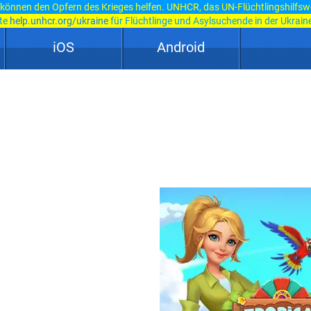
 können den Opfern des Krieges helfen. UNHCR, das UN-Flüchtlingshilfsw
ite
help.unhcr.org/ukraine
für Flüchtlinge und Asylsuchende in der Ukraine
iOS
Android