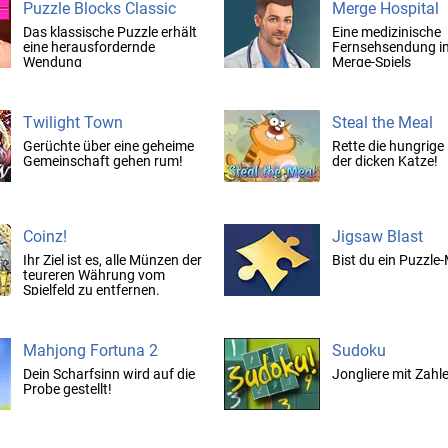
Puzzle Blocks Classic
Merge Hospital
Das klassische Puzzle erhält
Eine medizinische
eine herausfordernde
Fernsehsendung in
Wendung
Merge-Spiels
Twilight Town
Steal the Meal
Gerüchte über eine geheime
Rette die hungrige
Gemeinschaft gehen rum!
der dicken Katze!
Coinz!
Jigsaw Blast
Ihr Ziel ist es, alle Münzen der
Bist du ein Puzzle
teureren Währung vom
Spielfeld zu entfernen.
Mahjong Fortuna 2
Sudoku
Dein Scharfsinn wird auf die
Jongliere mit Zahl
Probe gestellt!