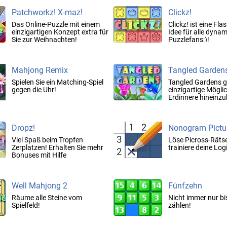
Patchworkz! X-maz!
Clickz!
Das Online-Puzzle mit einem
Clickz! ist eine Fla
einzigartigen Konzept extra für
Idee für alle dyna
Sie zur Weihnachten!
Puzzlefans;)!
Mahjong Remix
Tangled Garden
Spielen Sie ein Matching-Spiel
Tangled Gardens gi
gegen die Uhr!
einzigartige Möglic
Erdinnere hineinzu
dessen hinreißende
endecken!
Dropz!
Nonogram Pictu
Viel Spaß beim Tropfen
Löse Picross-Räts
Zerplatzen! Erhalten Sie mehr
trainiere deine Log
Bonuses mit Hilfe
verschiedenen Bonustropfen!
Well Mahjong 2
Fünfzehn
Räume alle Steine vom
Nicht immer nur bis
Spielfeld!
zählen!