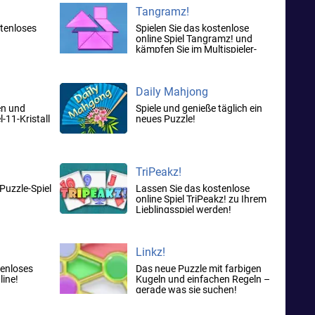
Tangramz!
stenloses
Spielen Sie das kostenlose
online Spiel Tangramz! und
kämpfen Sie im Multispieler-
Modus
Daily Mahjong
en und
Spiele und genieße täglich ein
-11-Kristall
neues Puzzle!
TriPeakz!
Puzzle-Spiel
Lassen Sie das kostenlose
online Spiel TriPeakz! zu Ihrem
Lieblingsspiel werden!
Linkz!
tenloses
Das neue Puzzle mit farbigen
ine!
Kugeln und einfachen Regeln –
gerade was sie suchen!