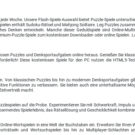
 jede Woche. Unsere Flash-Spiele-Auswahl bietet Puzzle-Spiele unterschie
spielen enthält Sudoku-Rätsel und Mahjong Solitaire. Leg Puzzles zusamme
ches Denken entwickeln. Manche dieser Geduldspiele sind Online-Multis
emium-Puzzle-Spiele zum kostenlosen Downloaden oder online Spielen. La
losen Puzzles und Denksportaufgaben online heraus. Genießen Sie klassi
orderlich! Diese kostenlosen Spiele für den PC nutzen die HTML5-Tech
en. Von klassischen Puzzles bis hin zu modernen Denksportaufgaben gibt 
itive Funktionen zu verbessern. Sie bieten auch eine unterhaltsame Mög
Zeitvertreib macht.
zzlespielen auf die Probe. Experimentieren Sie mit Schwerkraft, Impuls 
 spannendes Spielerlebnis, das Rätsellösung und Geschicklichkeit kombinie
Online-Wortspielen in eine Welt der Buchstaben ein. Erweitern Sie Ihren 
rträtseln und Wortsuchspielen bis hin zu Multiplayer-Schlachten und