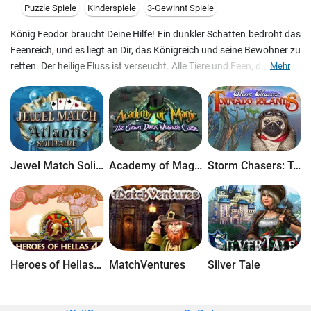
Puzzle Spiele
Kinderspiele
3-Gewinnt Spiele
König Feodor braucht Deine Hilfe! Ein dunkler Schatten bedroht das
Feenreich, und es liegt an Dir, das Königreich und seine Bewohner zu
retten. Der heilige Fluss ist verseucht. Alle Tiere und Feen, die daraus
Mehr
trinken, werden fürchterlich krank. Wenn Du es nicht schaffst, das
Gleichgewicht der Natur wiederherzustellen, könnte es das Ende
Deiner Feenfreunde bedeuten! Bist Du bereit, Dich dieser
Herausforderung zu stellen? Zum Glück bist Du nicht alleine. Vier
magische Feen werden Dich auf Deinem 3-Gewinnt Abenteuer
begleiten.
Jewel Match Solitaire Atlantis
Academy of Magic: The Great Dark Wizard's Curse
Storm Chasers: Tornado Islands
Heroes of Hellas 4: Geburt einer Legende
MatchVentures
Silver Tale