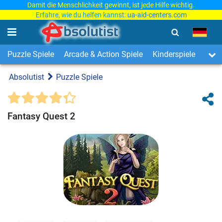
Damit die Menschlichkeit gewinnt, ist jede Hilfe wichtig.
Erfahre, wie du helfen kannst:
ua-aid-centers.com
Puzzle Spiele
Arcade & Action Spiele
Kinderspiele
3-Ge
Absolutist
Puzzle Spiele
Fantasy Quest 2