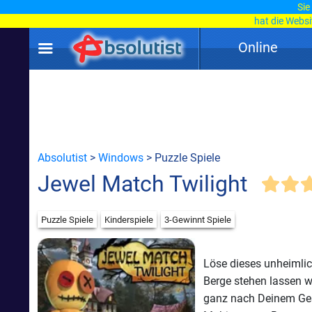
Sie
hat die Webs
Online
Absolutist
>
Windows
> Puzzle Spiele
Jewel Match Twilight
Puzzle Spiele
Kinderspiele
3-Gewinnt Spiele
Löse dieses unheimlic
Berge stehen lassen w
ganz nach Deinem Ges