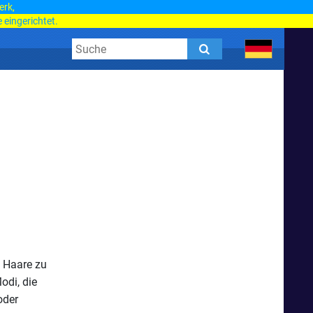
erk,
 eingerichtet.
e Haare zu
odi, die
oder