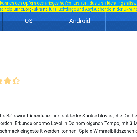
 können den Opfern des Krieges helfen. UNHCR, das UN-Flüchtlingshilfsw
ite
help.unhcr.org/ukraine
für Flüchtlinge und Asylsuchende in der Ukraine
iOS
Android
he 3-Gewinnt Abenteuer und entdecke Spukschlösser, die Dir di
erden! Erkunde enorme Level in Deinem eigenen Tempo, mit 3 M
chmack eingestellt werden können. Spiele Wimmelbildszenen 