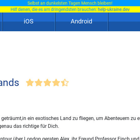
Selbst an dunkelsten Tagen Mensch bleiben!
Hilf denen, die es am dringendsten brauchen:
help-ukraine.dev
iOS
Android
lands
geträumt,in ein exotisches Land zu fliegen, um Abenteuern zu e
genau das richtige für Dich.
ntour über London geraten Alex, ihr Freund Professor Finch und i