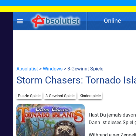
Online
Absolutist
>
Windows
> 3-Gewinnt Spiele
Storm Chasers: Tornado Is
Puzzle Spiele
3-Gewinnt Spiele
Kinderspiele
Hast Du jemals davon 
Dann ist dieses Spiel 
Während einer Zeppeli