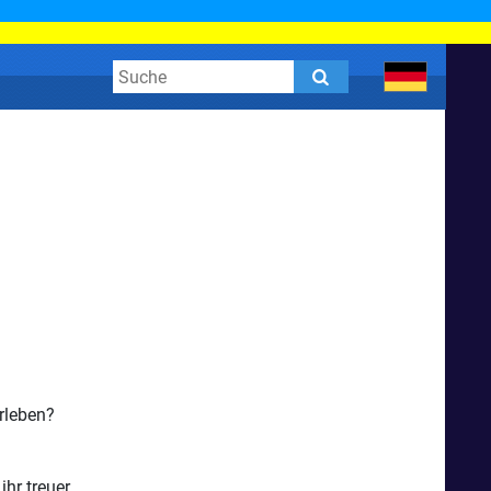
rleben?
hr treuer