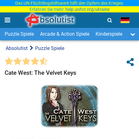
Das UN-Flüchtlingshilfswerk hilft den Opfern des Krieges.
Erfahren Sie mehr:
help.unhcr.org/ukraine
Puzzle Spiele
Arcade & Action Spiele
Kinderspiele
3-Ge
Absolutist
Puzzle Spiele
Cate West: The Velvet Keys