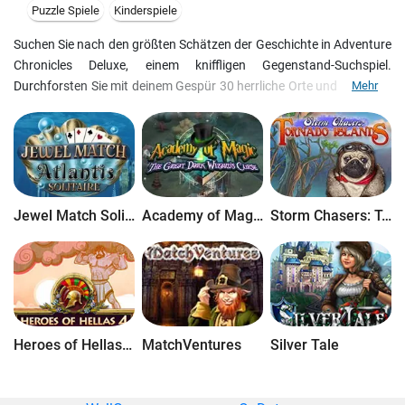
Puzzle Spiele
Kinderspiele
Suchen Sie nach den größten Schätzen der Geschichte in Adventure
Chronicles Deluxe, einem kniffligen Gegenstand-Suchspiel.
Durchforsten Sie mit deinem Gespür 30 herrliche Orte und entdecke
Mehr
fünf historische Schätze. Lassen Sie sich dieses Abenteuer nicht
entgehen: Adventure Chronicles Deluxe ist eine Herausforderung für
alle Rätselbegeisterten! - 30 herrliche Orte zu Durchsuchen- knifflige
Rätsel zu lösen- fünf verschollene Schätze zu entdecken- 30
Bonuslevel zu spielen
Jewel Match Solitaire Atlantis
Academy of Magic: The Great Dark Wizard's Curse
Storm Chasers: Tornado Islands
Heroes of Hellas 4: Geburt einer Legende
MatchVentures
Silver Tale