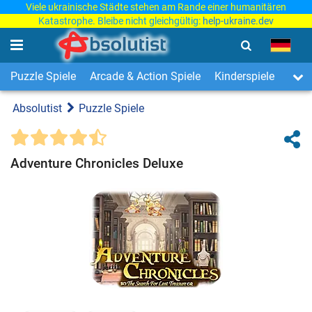
Viele ukrainische Städte stehen am Rande einer humanitären
Katastrophe. Bleibe nicht gleichgültig:
help-ukraine.dev
Puzzle Spiele
Arcade & Action Spiele
Kinderspiele
3-Ge
Absolutist
Puzzle Spiele
Adventure Chronicles Deluxe