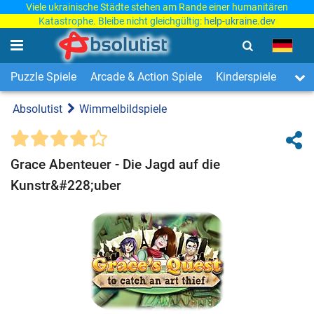
Viele ukrainische Städte stehen am Rande einer humanitären
Katastrophe. Bleibe nicht gleichgültig:
help-ukraine.dev
Puzzle Spiele
Arcade & Action Spiele
Kinderspiele
3-Ge
Absolutist
Wimmelbildspiele
Grace Abenteuer - Die Jagd auf die
Kunstr&#228;uber