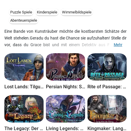
Puzzle Spiele
Kinderspiele
Wimmelbildspiele
Abenteuerspiele
Eine Bande von Kunsträuber möchte die kostbarsten Schätze der
Welt stehelen.Geradu du hast die Chance sie aufzuhalten! Stelle dir
vor, dass du Grace bist und mit einem Detektiv aus Frankreich
Mehr
zusammen arbeitest. Zu zweit könnt ihr Grace Freundin retten und
die Dieber erwischen. Setze deine Intelligenz ein, um der Spur von
Gauner zu folgen. Gewiss lassen sie die Kunstgalerien absolut leer,
jedoch auch Spuren! Folge den Dieben in Graces Abenteuer: Die
Jagd auf Kunsträuber!
Lost Lands: Tilgung
Persian Nights: Sand der Wunder
Rite of Passage: Schwert und Schatten
The Legacy: Der Baum der Macht
Living Legends: Einbruch des Himmels
Kingmaker: Lang lebe der König