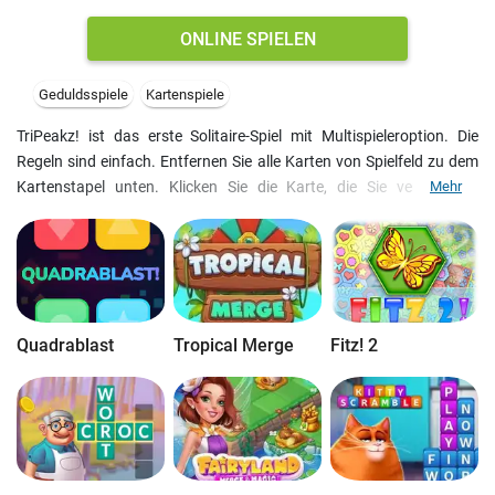
ONLINE SPIELEN
Geduldsspiele
Kartenspiele
TriPeakz! ist das erste Solitaire-Spiel mit Multispieleroption. Die
Regeln sind einfach. Entfernen Sie alle Karten von Spielfeld zu dem
Kartenstapel unten. Klicken Sie die Karte, die Sie verschieben
Mehr
möchten an. Diese Karte muss eins höher oder niedriger sein, als
geöffnete unten. Sie können die Tasten ZURÜCK benutzen, um den
letzten Zug rückgängig zu machen. Die Taste TIPP zeigt einen
möglichen Zug an. Das Gameplay ist so fesselnd, das es unmöglich
ist aufzuhören;)! Spielen Sie, treten Sie gegen andere Spieler an und
haben Sie viel Spaß!
Quadrablast
Tropical Merge
Fitz! 2