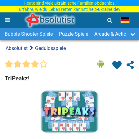
Heute sind viele ukrainische Familien obdachlos.
Erfahre, wie du Leben retten kannst:
help-ukraine.dev
Bubble Shooter Spiele
Puzzle Spiele
Arcade & Action Spi
Absolutist
Geduldsspiele
TriPeakz!