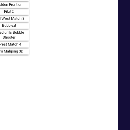
lden Frontier
Fitz! 2
d West Match 3
Bubblez!
adium's Bubble
Shooter
orest Match 4
rm Mahjong 3D