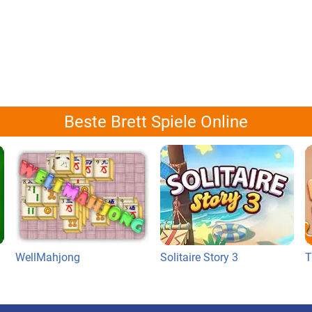
Beste Brett Spiele Online
WellMahjong
Solitaire Story 3
T