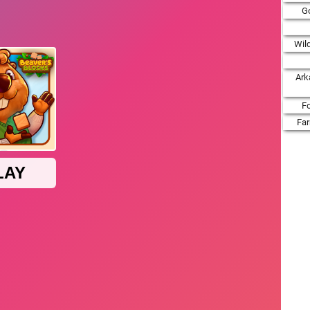
Go
Wil
Ark
F
Fa