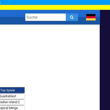
.
Top-Spiele
Quadrablast
adise Island 2
ropical Merge