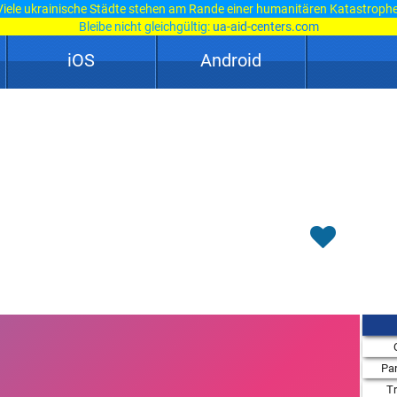
Viele ukrainische Städte stehen am Rande einer humanitären Katastrophe
Bleibe nicht gleichgültig:
ua-aid-centers.com
iOS
Android
Par
T