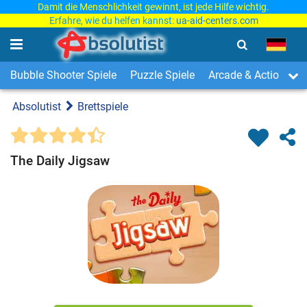
Damit die Menschlichkeit gewinnt, ist jede Hilfe wichtig.
Erfahre, wie du helfen kannst:
ua-aid-centers.com
Bubble Shooter Spiele
Puzzle Spiele
Arcade & Action Spi
Absolutist
Brettspiele
The Daily Jigsaw