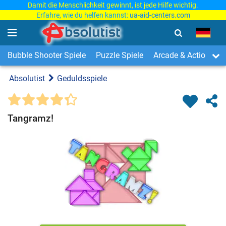
Damit die Menschlichkeit gewinnt, ist jede Hilfe wichtig.
Erfahre, wie du helfen kannst:
ua-aid-centers.com
Bubble Shooter Spiele
Puzzle Spiele
Arcade & Action Spi
Absolutist
Geduldsspiele
Tangramz!