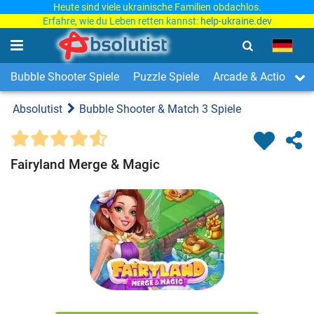
Heute sind viele ukrainische Familien obdachlos.
Erfahre, wie du Leben retten kannst:
help-ukraine.dev
Bubble Shooter Spiele
Puzzle Spiele
Arcade & Action Spi
Absolutist
Bubble Shooter & Match 3 Spiele
Fairyland Merge & Magic