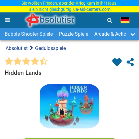
Sie wollten Frieden, aber der Krieg kam in ihr Haus.
Bleib nicht gleichgültig:
ua-aid-centers.com
Bubble Shooter Spiele
Puzzle Spiele
Arcade & Action Spi
Absolutist
Geduldsspiele
Hidden Lands