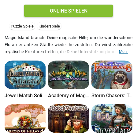
ONLINE SPIELEN
Puzzle Spiele
Kinderspiele
Magic Island braucht Deine magische Hilfe, um die wunderschöne
Flora der antiken Städte wieder herzustellen. Du wirst zahlreiche
mystische Kreaturen treffen, die Deine Unterstützung brauchen. Du
Mehr
bist ihre letzte Hoffnung!
In Mahjong: Magic Islands kannst Du sowohl klassisches Mahjong,
als auch eine ganz neue Art von Mahjong spielen. Sammle Zutaten
und erlerne Zaubersprüche, die Dir beim Wiederaufbau helfen!
Jewel Match Solitaire Atlantis
Academy of Magic: The Great Dark Wizard's Curse
Storm Chasers: Tornado Islands