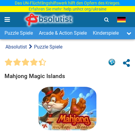
Das UN-Flüchtlingshilfswerk hilft den Opfern des Krieges.
Erfahren Sie mehr:
help.unhcr.org/ukraine
Puzzle Spiele
Arcade & Action Spiele
Kinderspiele
3-Ge
Absolutist
Puzzle Spiele
Mahjong Magic Islands