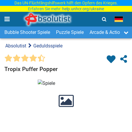
Das UN-Flüchtlingshilfswerk hilft den Opfern des Krieges.
Erfahren Sie mehr:
help.unhcr.org/ukraine
Bubble Shooter Spiele
Puzzle Spiele
Arcade & Action Spi
Absolutist
Geduldsspiele
Tropix Puffer Popper