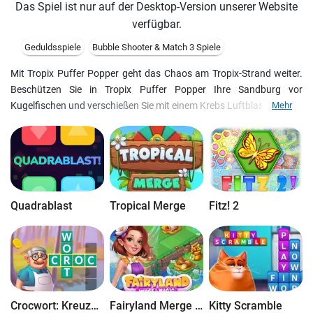
Das Spiel ist nur auf der Desktop-Version unserer Website
verfügbar.
Geduldsspiele
Bubble Shooter & Match 3 Spiele
Mit Tropix Puffer Popper geht das Chaos am Tropix-Strand weiter.
Beschützen Sie in Tropix Puffer Popper Ihre Sandburg vor
Kugelfischen und verschießen Sie mit einem Krebs Luftblasen.
Mehr
Quadrablast
Tropical Merge
Fitz! 2
Crocwort: Kreuzworträtsel
Fairyland Merge & Magic
Kitty Scramble