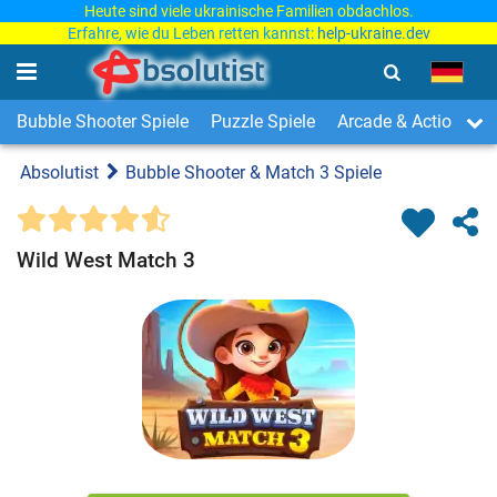
Heute sind viele ukrainische Familien obdachlos.
Erfahre, wie du Leben retten kannst:
help-ukraine.dev
Bubble Shooter Spiele
Puzzle Spiele
Arcade & Action Spi
Absolutist
Bubble Shooter & Match 3 Spiele
Wild West Match 3