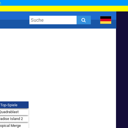
.
Top-Spiele
Quadrablast
adise Island 2
ropical Merge