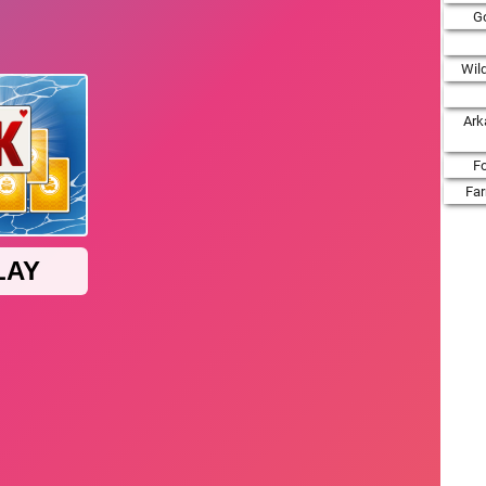
Go
Wil
Ark
F
Fa