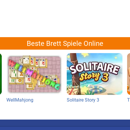
Beste Brett Spiele Online
WellMahjong
Solitaire Story 3
T