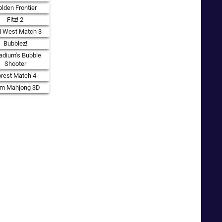
lden Frontier
Fitz! 2
d West Match 3
Bubblez!
adium's Bubble
Shooter
orest Match 4
rm Mahjong 3D