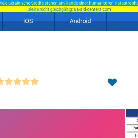
Viele ukrainische Städte stehen am Rande einer humanitären Katastrophe
Bleibe nicht gleichgültig:
ua-aid-centers.com
iOS
Android
Par
T