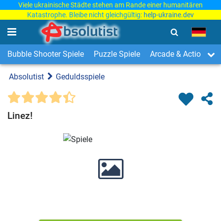
Viele ukrainische Städte stehen am Rande einer humanitären
Katastrophe. Bleibe nicht gleichgültig:
help-ukraine.dev
Bubble Shooter Spiele
Puzzle Spiele
Arcade & Action Spi
Absolutist
Geduldsspiele
Linez!