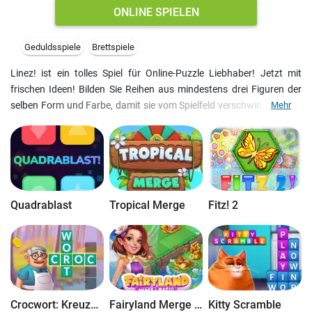
ONLINE SPIELEN
Geduldsspiele
Brettspiele
Linez! ist ein tolles Spiel für Online-Puzzle Liebhaber! Jetzt mit
frischen Ideen! Bilden Sie Reihen aus mindestens drei Figuren der
selben Form und Farbe, damit sie vom Spielfeld verschwinden. Eine
Mehr
Linie kann waagrecht, senkrecht oder diagonal gebildet werden. Der
Trick ist aber, das Spielbrett weiß zu machen, indem Sie die Reihen
auf den entsprechend gefärbten Würfeln bersten lassen. Spielen Sie
es einfach - wir wissen, wonach Sie suchen!;)
Quadrablast
Tropical Merge
Fitz! 2
Crocwort: Kreuzworträtsel
Fairyland Merge & Magic
Kitty Scramble