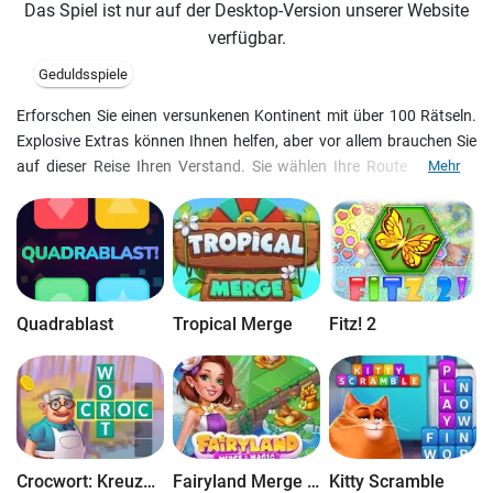
Das Spiel ist nur auf der Desktop-Version unserer Website
verfügbar.
Geduldsspiele
Erforschen Sie einen versunkenen Kontinent mit über 100 Rätseln.
Explosive Extras können Ihnen helfen, aber vor allem brauchen Sie
auf dieser Reise Ihren Verstand. Sie wählen Ihre Route auf einer
Mehr
riesigen Karte. Nehmen Sie den einfachen Weg oder stürzen Sie sich
einfach mitten ins Abenteuer? Tolle Tiefseebilder, jede Menge
Knobeleien und Stunden voller Spaß für die ganze Familie zeichnen
den absoluten Rätselknaller Jewel of Atlantis Deluxe aus.
Quadrablast
Tropical Merge
Fitz! 2
Crocwort: Kreuzworträtsel
Fairyland Merge & Magic
Kitty Scramble