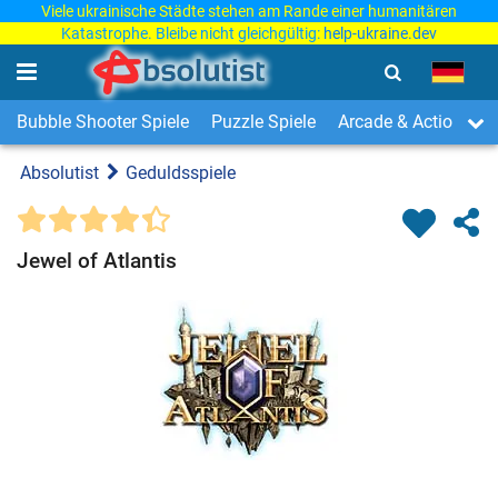
Viele ukrainische Städte stehen am Rande einer humanitären
Katastrophe. Bleibe nicht gleichgültig:
help-ukraine.dev
Bubble Shooter Spiele
Puzzle Spiele
Arcade & Action Spi
Absolutist
Geduldsspiele
Jewel of Atlantis