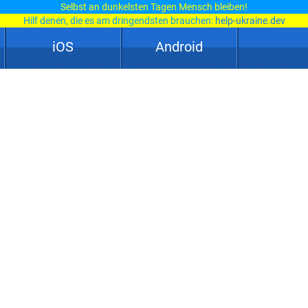
Selbst an dunkelsten Tagen Mensch bleiben!
Hilf denen, die es am dringendsten brauchen:
help-ukraine.dev
iOS
Android