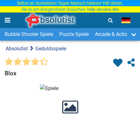
Selbst an dunkelsten Tagen Mensch bleiben! Hilf denen,
die es am dringendsten brauchen:
help-ukraine.dev
Bubble Shooter Spiele
Puzzle Spiele
Arcade & Action Spi
Absolutist
Geduldsspiele
Blox