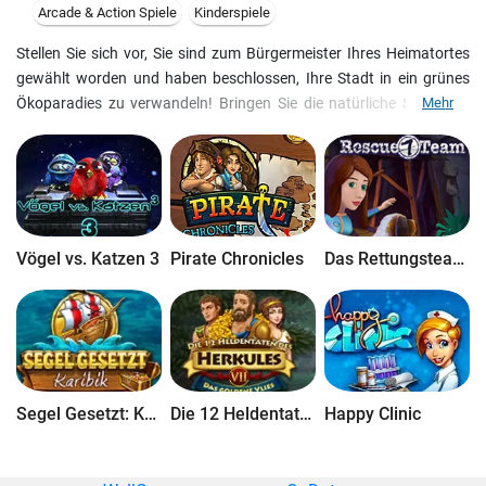
Arcade & Action Spiele
Kinderspiele
Stellen Sie sich vor, Sie sind zum Bürgermeister Ihres Heimatortes
gewählt worden und haben beschlossen, Ihre Stadt in ein grünes
Ökoparadies zu verwandeln! Bringen Sie die natürliche Schönheit
Mehr
des Ortes zurück und planen Sie für eine hellere, saubere Zukunft.
Bauen Sie energiesparende Öko-Häuser und führen Sie
umweltfreundliche Verbesserungen durch, die gleichzeitig neue,
saubere Arbeitsplätze und Industrien schaffen. Machen Sie mit
„Plan It Green“ noch heute den Traum einer Öko-Metropole wahr! -
Bauen Sie Öko-Häuser!- Verwandeln Sie Ihre Stadt- Es ist einfach,
Vögel vs. Katzen 3
Pirate Chronicles
Das Rettungsteam 7
grün zu sein!
Segel Gesetzt: Karibik
Die 12 Heldentaten des Herkules VII: Das Goldene Vlies
Happy Clinic