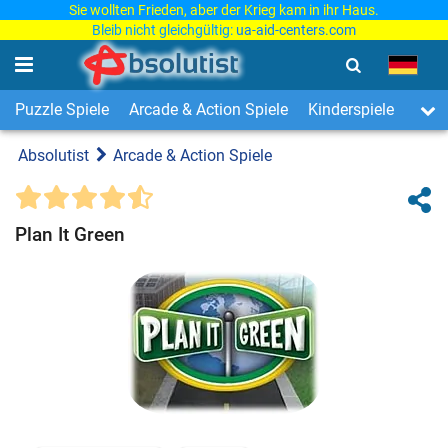
Sie wollten Frieden, aber der Krieg kam in ihr Haus.
Bleib nicht gleichgültig:
ua-aid-centers.com
Puzzle Spiele
Arcade & Action Spiele
Kinderspiele
3-Ge
Absolutist
Arcade & Action Spiele
Plan It Green