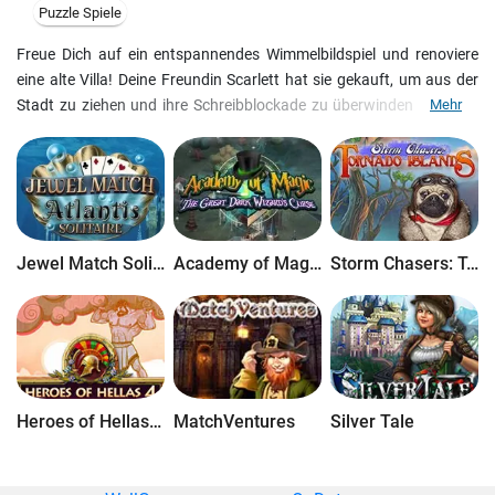
Puzzle Spiele
Freue Dich auf ein entspannendes Wimmelbildspiel und renoviere
eine alte Villa! Deine Freundin Scarlett hat sie gekauft, um aus der
Stadt zu ziehen und ihre Schreibblockade zu überwinden. Die Villa
Mehr
muss jedoch renoviert werden, darum bittet sie Dich um Hilfe.
Sammle mit Garagenverkäufen Geld und lass das ehemals
prunkvolle Haus im neuem Glanz erstrahlen? Kannst Du die
Herausforderung meistern? Finde es jetzt heraus!
Dies ist eine exklusive
Sammleredition voller Extras
, die nicht in der
Standardedition enthalten sind.
Jewel Match Solitaire Atlantis
Academy of Magic: The Great Dark Wizard's Curse
Storm Chasers: Tornado Islands
Heroes of Hellas 4: Geburt einer Legende
MatchVentures
Silver Tale