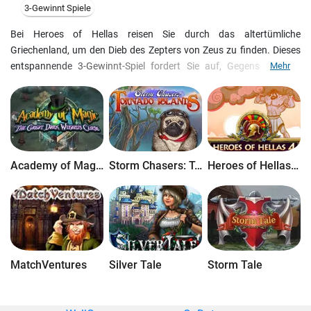
3-Gewinnt Spiele
Bei Heroes of Hellas reisen Sie durch das altertümliche
Griechenland, um den Dieb des Zepters von Zeus zu finden. Dieses
entspannende 3-Gewinnt-Spiel fordert Sie auf, Gegenstände zu
Mehr
verschieben, um Ketten aus drei oder mehr identischen
Gegenständen zu erstellen. Nehmen Sie die Kräfte von sieben
Helden in Anspruch und benutze Sonderboni. Entdecken Sie die
Geschichte hinter neun klassischen Mythologien. Leicht
verständlich, jedoch schwer zu meistern, Heroes of Hellas bietet
Ihnen ein unvergessliches Abenteuer durch eine magische Zeit.
Academy of Magic: The Great Dark Wizard's Curse
Storm Chasers: Tornado Islands
Heroes of Hellas 4: Geburt einer Legende
MatchVentures
Silver Tale
Storm Tale