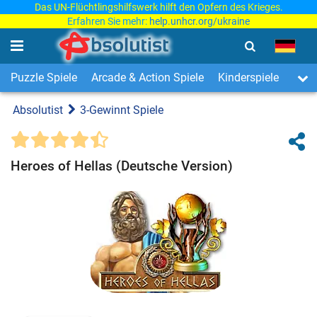
Das UN-Flüchtlingshilfswerk hilft den Opfern des Krieges.
Erfahren Sie mehr:
help.unhcr.org/ukraine
Puzzle Spiele
Arcade & Action Spiele
Kinderspiele
3-Ge
Absolutist
3-Gewinnt Spiele
Heroes of Hellas (Deutsche Version)