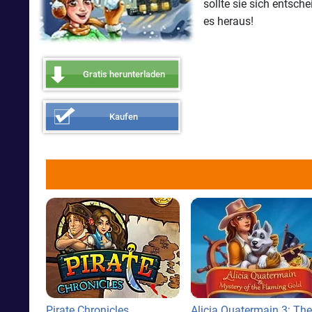
sollte sie sich entsch
es heraus!
Gratis herunterladen
Kaufen
Pirate Chronicles
Alicia Quatermain 3: The