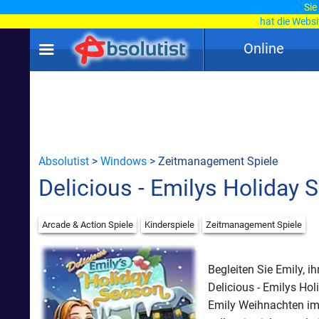
Sie
hat die Webs
Online
Absolutist
>
Windows
> Zeitmanagement Spiele
Delicious - Emilys Holiday
Arcade & Action Spiele
Kinderspiele
Zeitmanagement Spiele
Begleiten Sie Emily, i
Delicious - Emilys Hol
Emily Weihnachten im 