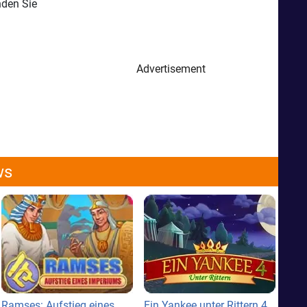
nden Sie
Advertisement
ws
Ramses: Aufstieg eines
Ein Yankee unter Rittern 4