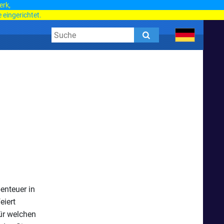
erk,
 eingerichtet.
enteuer in
eiert
ür welchen