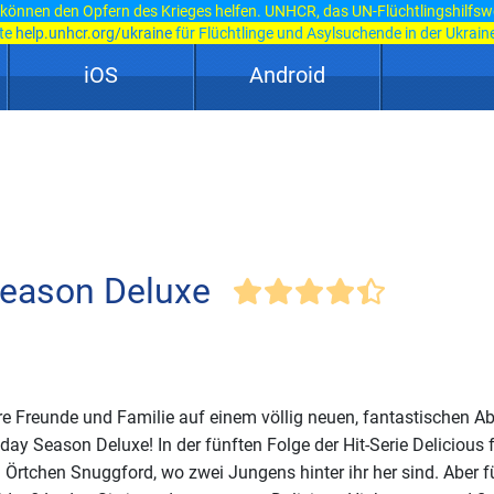
 können den Opfern des Krieges helfen. UNHCR, das UN-Flüchtlingshilfsw
ite
help.unhcr.org/ukraine
für Flüchtlinge und Asylsuchende in der Ukraine
iOS
Android
 Season Deluxe
hre Freunde und Familie auf einem völlig neuen, fantastischen Ab
iday Season Deluxe! In der fünften Folge der Hit-Serie Delicious f
Örtchen Snuggford, wo zwei Jungens hinter ihr her sind. Aber f