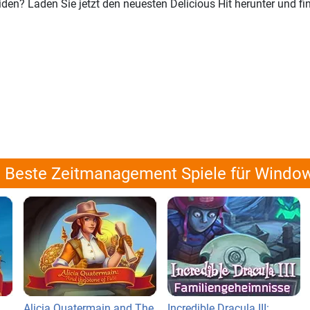
eiden? Laden Sie jetzt den neuesten Delicious Hit herunter und fi
Beste Zeitmanagement Spiele für Windo
Alicia Quatermain and The
Incredible Dracula III: