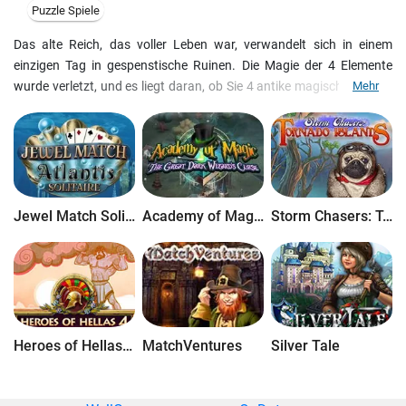
Puzzle Spiele
Das alte Reich, das voller Leben war, verwandelt sich in einem
einzigen Tag in gespenstische Ruinen. Die Magie der 4 Elemente
wurde verletzt, und es liegt daran, ob Sie 4 antike magische Bücher
Mehr
aufmachen können und 16 Geheimkarten sammeln, die das Leben
des Reiches retten werden. Bilden Sie Dreiergruppen, um die vier
Zauberbücher, die den Elementen Erde, Luft, Feuer und Wasser
geweiht sind, zu öffnen und die Magie der Altäre wiederherzustellen.
Genießen Sie Minispiele, spannende Hintergrundgeschichte,
wunderschöne Grafikeffekte, die Sie durch mehr als 60 Level
Jewel Match Solitaire Atlantis
Academy of Magic: The Great Dark Wizard's Curse
Storm Chasers: Tornado Islands
begleiten werden. Viel Spaß beim Spielen!
Heroes of Hellas 4: Geburt einer Legende
MatchVentures
Silver Tale