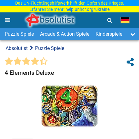
Das UN-Flüchtlingshilfswerk hilft den Opfern des Krieges.
Erfahren Sie mehr:
help.unhcr.org/ukraine
Puzzle Spiele
Arcade & Action Spiele
Kinderspiele
3-Ge
Absolutist
Puzzle Spiele
4 Elements Deluxe