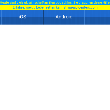
Heute sind viele ukrainische Familien obdachlos. Sie brauchen deine Hilfe
Erfahre, wie du Leben retten kannst:
ua-aid-centers.com
iOS
Android