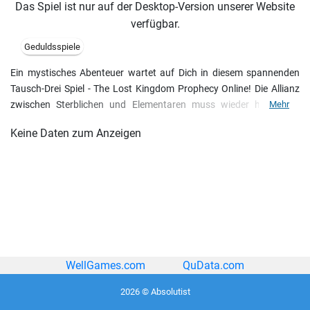
Das Spiel ist nur auf der Desktop-Version unserer Website
verfügbar.
Geduldsspiele
Ein mystisches Abenteuer wartet auf Dich in diesem spannenden
Tausch-Drei Spiel - The Lost Kingdom Prophecy Online! Die Allianz
zwischen Sterblichen und Elementaren muss wieder hergestellt
Mehr
werden. Die Hoffnungen sind fast aufgegeben und die ganze
Keine Daten zum Anzeigen
Königreich wartet auf einen wahren Held! Gerade Du kannst dieser
Held werden...Genieße fesselnde Geschichte, bezaubernde Graphik
und lass dieses Spiel ein unvergessliches Erlebnis für Dich werden!
WellGames.com
QuData.com
2026 © Absolutist