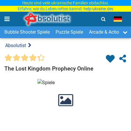
Heute sind viele ukrainische Familien obdachlos.
Erfahre, wie du Leben retten kannst:
help-ukraine.dev
Bubble Shooter Spiele
Puzzle Spiele
Arcade & Action Spi
Absolutist
The Lost Kingdom Prophecy Online