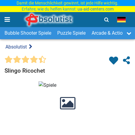
Damit die Menschlichkeit gewinnt, ist jede Hilfe wichtig.
Erfahre, wie du helfen kannst:
ua-aid-centers.com
Bubble Shooter Spiele
Puzzle Spiele
Arcade & Action Spi
Absolutist
Slingo Ricochet