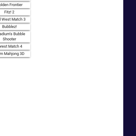
lden Frontier
Fitz! 2
d West Match 3
Bubblez!
adium's Bubble
Shooter
orest Match 4
rm Mahjong 3D