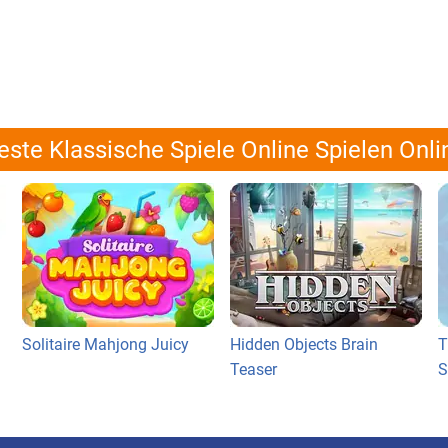
este Klassische Spiele Online Spielen Onli
Solitaire Mahjong Juicy
Hidden Objects Brain
T
Teaser
S