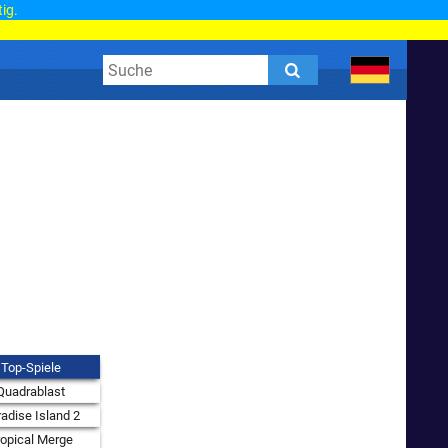
tig.
Top-Spiele
Quadrablast
adise Island 2
ropical Merge