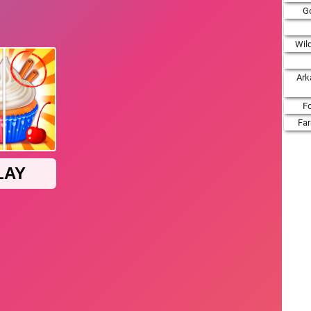
Go
Wil
Ark
F
Fa