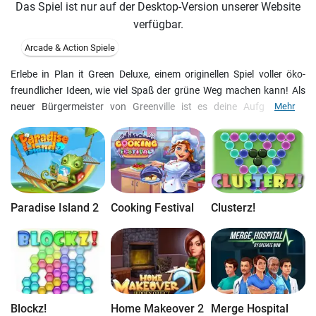
Das Spiel ist nur auf der Desktop-Version unserer Website
verfügbar.
Arcade & Action Spiele
Erlebe in Plan it Green Deluxe, einem originellen Spiel voller öko-
freundlicher Ideen, wie viel Spaß der grüne Weg machen kann! Als
neuer Bürgermeister von Greenville ist es deine Aufgabe, den
Mehr
Einwohnern beim Umbau für eine ökologische Zukunft zu helfen. In
45 fesselnden Levels errichtest du Energiesparhäuser, installierst
Upgrades und vieles mehr. Probier's noch heute aus!
Paradise Island 2
Cooking Festival
Clusterz!
Blockz!
Home Makeover 2
Merge Hospital