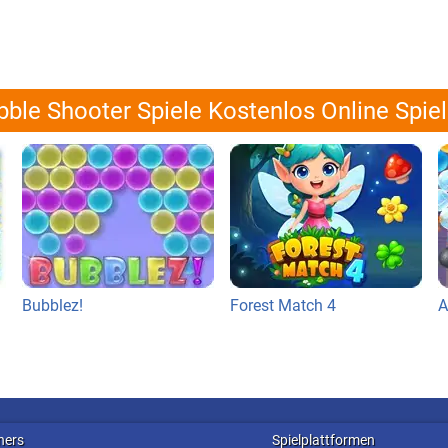
ble Shooter Spiele Kostenlos Online Spie
Bubblez!
Forest Match 4
A
ners
Spielplattformen