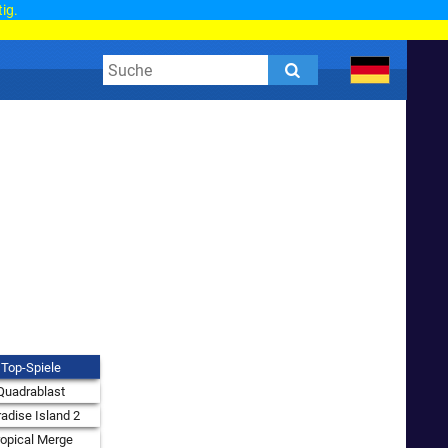
tig.
Top-Spiele
Quadrablast
adise Island 2
ropical Merge