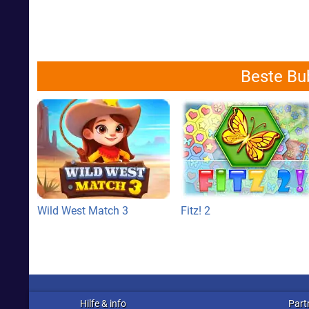
Beste Bub
Wild West Match 3
Fitz! 2
Hilfe & info
Part