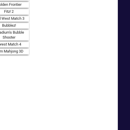
lden Frontier
Fitz! 2
d West Match 3
Bubblez!
adium's Bubble
Shooter
orest Match 4
rm Mahjong 3D