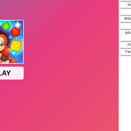
Go
Wil
Ark
F
Fa