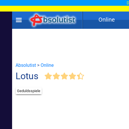
D
Online
Absolutist
>
Online
Lotus
Geduldsspiele