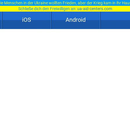
ie Menschen in der Ukraine wollten Frieden, aber der Krieg kam in ihr Hau
Schließe dich den Freiwilligen an:
ua-aid-centers.com
iOS
Android