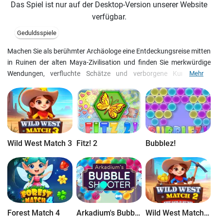
Das Spiel ist nur auf der Desktop-Version unserer Website
verfügbar.
Geduldsspiele
Machen Sie als berühmter Archäologe eine Entdeckungsreise mitten
in Ruinen der alten Maya-Zivilisation und finden Sie merkwürdige
Wendungen, verfluchte Schätze und verborgene Kunstwerke.
Mehr
Verwandeln Sie den Sand in Gold so schnell wie möglich, indem Sie
jeweils drei gleiche Gegenstände zusammenbringen. Bereiten Sie
sich auf ein Abenteuer vor!
Wild West Match 3
Fitz! 2
Bubblez!
Forest Match 4
Arkadium's Bubble Shooter
Wild West Match 2: The Gold Rush