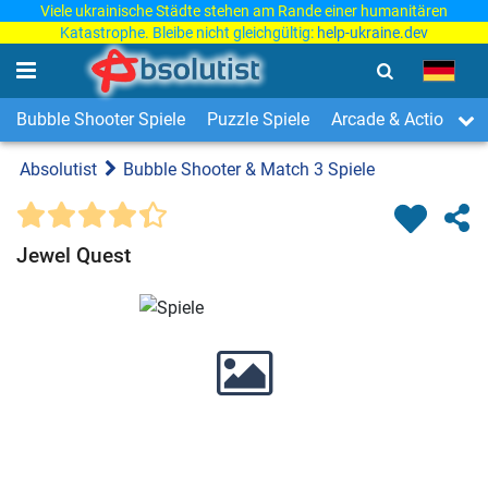
Viele ukrainische Städte stehen am Rande einer humanitären
Katastrophe. Bleibe nicht gleichgültig:
help-ukraine.dev
Bubble Shooter Spiele
Puzzle Spiele
Arcade & Action Spi
Absolutist
Bubble Shooter & Match 3 Spiele
Jewel Quest