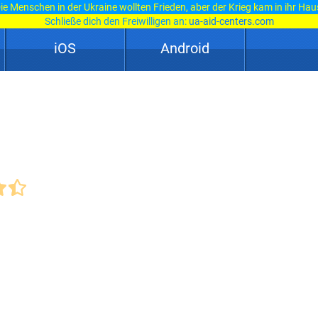
ie Menschen in der Ukraine wollten Frieden, aber der Krieg kam in ihr Hau
Schließe dich den Freiwilligen an:
ua-aid-centers.com
iOS
Android