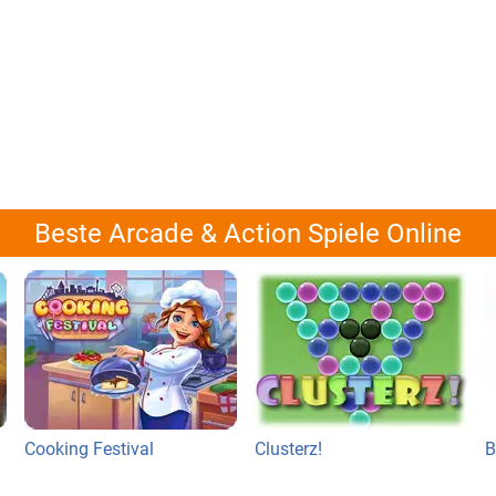
Beste Arcade & Action Spiele Online
Cooking Festival
Clusterz!
B