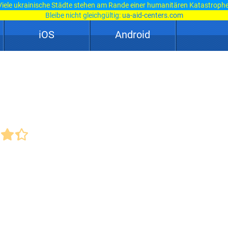
Viele ukrainische Städte stehen am Rande einer humanitären Katastrophe
Bleibe nicht gleichgültig:
ua-aid-centers.com
iOS
Android