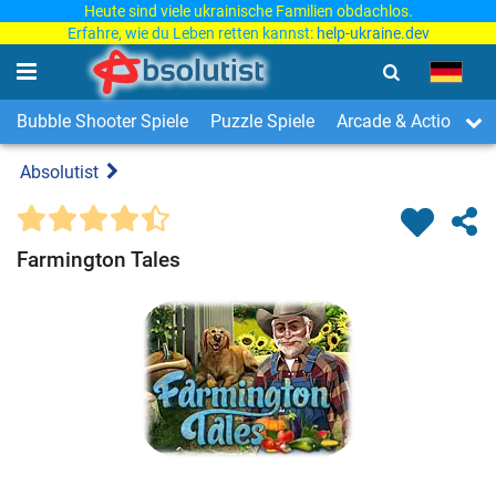
Heute sind viele ukrainische Familien obdachlos.
Erfahre, wie du Leben retten kannst:
help-ukraine.dev
Bubble Shooter Spiele
Puzzle Spiele
Arcade & Action Spi
Absolutist
Farmington Tales