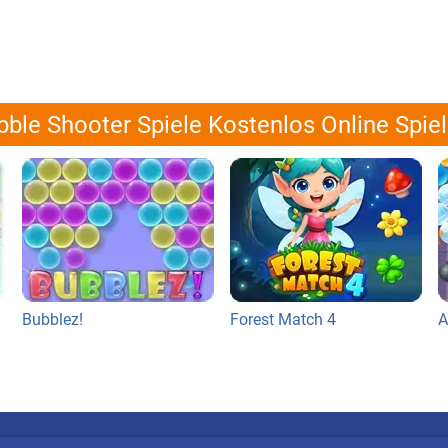
ble Shooter Spiele Kostenlos Online Spie
Bubblez!
Forest Match 4
A