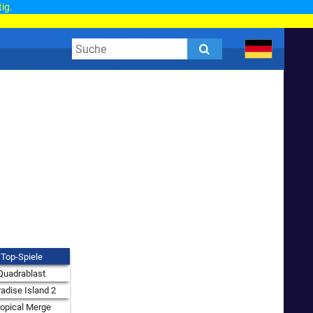
tig.
Top-Spiele
Quadrablast
adise Island 2
ropical Merge