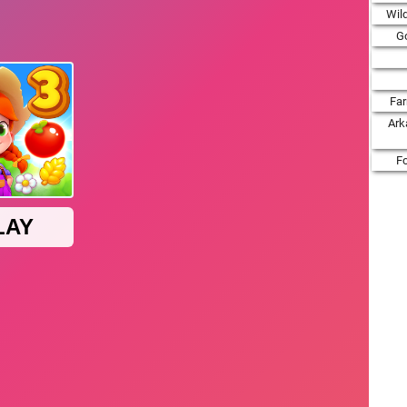
Wil
Go
Fa
Ark
F