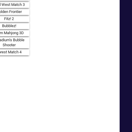
d West Match 3
lden Frontier
Fitz! 2
Bubblez!
rm Mahjong 3D
adium's Bubble
Shooter
orest Match 4