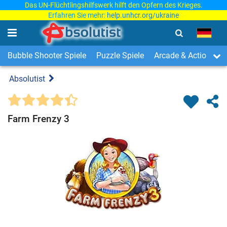
Das UN-Flüchtlingshilfswerk hilft den Opfern des Krieges.
Erfahren Sie mehr:
help.unhcr.org/ukraine
Bubble Shooter Spiele
Puzzle Spiele
Arcade & Action Spi
Absolutist
Farm Frenzy 3