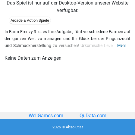
Das Spiel ist nur auf der Desktop-Version unserer Website
verfügbar.
Arcade & Action Spiele
In Farm Frenzy 3 ist es Ihre Aufgabe, fünf verschiedene Farmen auf
der ganzen Welt zu managen und Ihr Glück bei der Pinguinzucht
und Schmuckherstellung zu versuchen! Urkomische Levels, lustige
Mehr
Tiere und mehr Upgrades als je zuvor warten auf Sie. Bauen Sie
Keine Daten zum Anzeigen
Korn an, füttern Sie Tiere, ernten Sie Ihre Erzeugnisse, stellen Sie
Waren her, und lassen Sie sich währenddessen von den komischen
Animationen unterhalten. Helfen Sie den anderen Farmern, und
gewinnen Sie Stimmen in der Wahl zur Präsidentin der Farmer-
Union!
WellGames.com
QuData.com
2026 © Absolutist